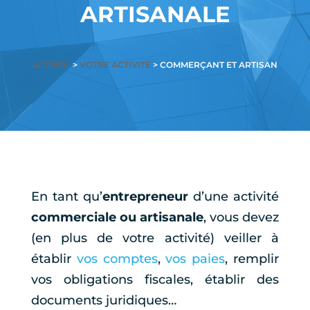
ARTISANALE
ACCUEIL
>
VOTRE ACTIVITÉ
> COMMERÇANT ET ARTISAN
En tant qu’
entrepreneur
d’une activité
commerciale ou artisanale
, vous devez
(en plus de votre activité) veiller à
établir
vos comptes
,
vos paies
, remplir
vos obligations fiscales, établir des
documents juridiques…