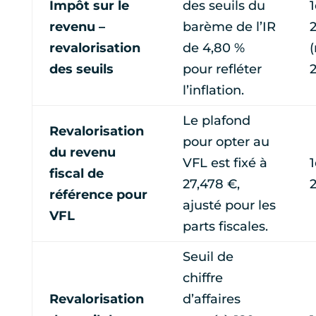
Impôt sur le
des seuils du
1
revenu –
barème de l’IR
revalorisation
de 4,80 %
des seuils
pour refléter
l’inflation.
Le plafond
Revalorisation
pour opter au
du revenu
VFL est fixé à
1
fiscal de
27,478 €,
référence pour
ajusté pour les
VFL
parts fiscales.
Seuil de
chiffre
Revalorisation
d’affaires