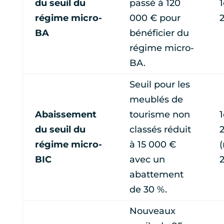
du seuil du
passé à 120
1
régime micro-
000 € pour
BA
bénéficier du
régime micro-
BA.
Seuil pour les
meublés de
Abaissement
tourisme non
1
du seuil du
classés réduit
régime micro-
à 15 000 €
BIC
avec un
abattement
de 30 %.
Nouveaux