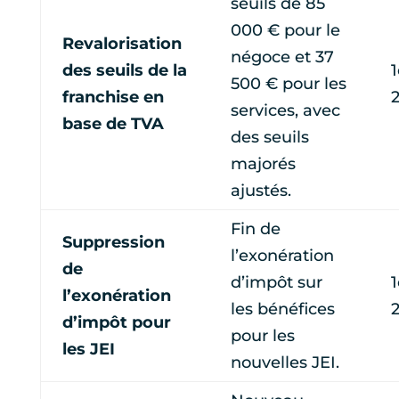
seuils de 85
000 € pour le
Revalorisation
négoce et 37
des seuils de la
1
500 € pour les
franchise en
services, avec
base de TVA
des seuils
majorés
ajustés.
Fin de
Suppression
l’exonération
de
d’impôt sur
1
l’exonération
les bénéfices
d’impôt pour
pour les
les JEI
nouvelles JEI.