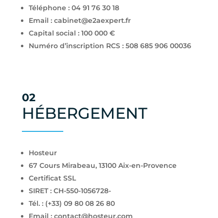
Téléphone :
04 91 76 30 18
Email :
cabinet@e2aexpert.fr
Capital social : 100 000 €
Numéro d’inscription RCS :
508 685 906 00036
02
HÉBERGEMENT
Hosteur
67 Cours Mirabeau, 13100 Aix-en-Provence
Certificat SSL
SIRET : CH-550-1056728-
Tél. : (+33) 09 80 08 26 80
Email :
contact@hosteur.com