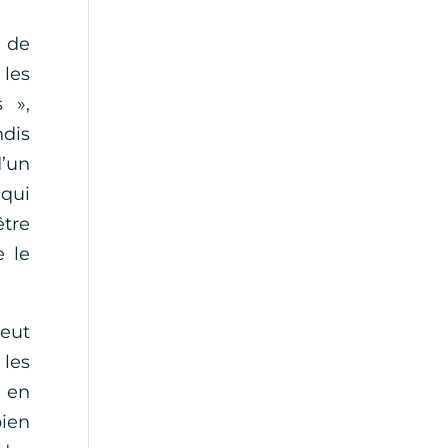
s de
 les
 »,
dis
d’un
qui
être
e le
eut
 les
s en
bien