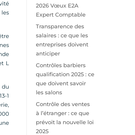
vité
2026 Vœux E2A
 les
Expert Comptable
Transparence des
salaires : ce que les
tre
entreprises doivent
nnes
anticiper
ende
et L
Contrôles barbiers
qualification 2025 : ce
que doivent savoir
s du
les salons
13-1
Contrôle des ventes
rie,
à l’étranger : ce que
 000
prévoit la nouvelle loi
 une
2025