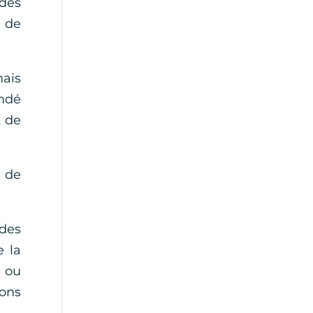
des
 de
mais
andé
t de
s de
 des
e la
e ou
ions