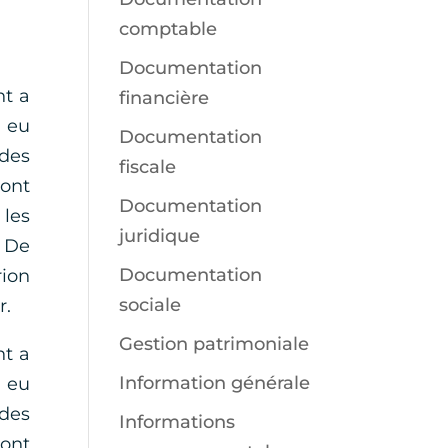
comptable
Documentation
nt a
financière
t eu
Documentation
 des
fiscale
 ont
Documentation
 les
juridique
? De
Documentation
rion
sociale
r.
Gestion patrimoniale
nt a
Information générale
t eu
 des
Informations
 ont