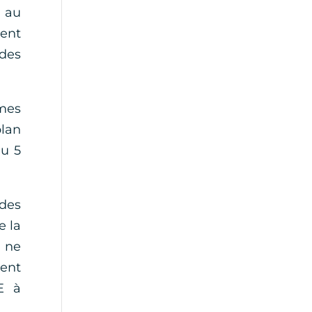
e au
ment
 des
umes
plan
du 5
 des
e la
s ne
ment
E à