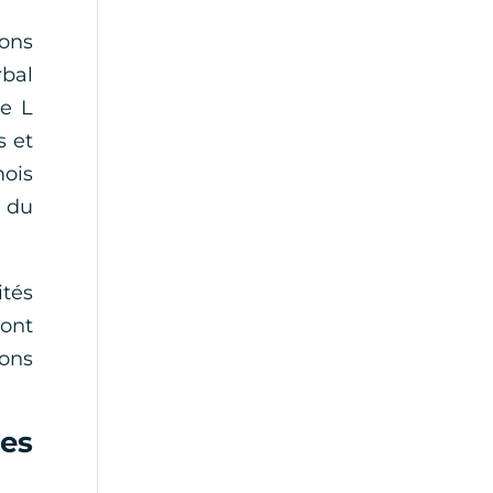
ions
rbal
le L
s et
mois
1 du
tés
ront
ions
des