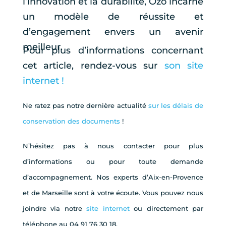
l’innovation et la durabilité, Ozo incarne
un modèle de réussite et
d’engagement envers un avenir
meilleur.
Pour plus d’informations concernant
cet article, rendez-vous sur
son site
internet !
Ne ratez pas notre dernière actualité
sur les délais de
conservation des documents
!
N’hésitez pas à nous contacter pour plus
d’informations ou pour toute demande
d’accompagnement. Nos experts d’Aix-en-Provence
et de Marseille sont à votre écoute. Vous pouvez nous
joindre via notre
site internet
ou directement par
téléphone au 04 91 76 30 18.